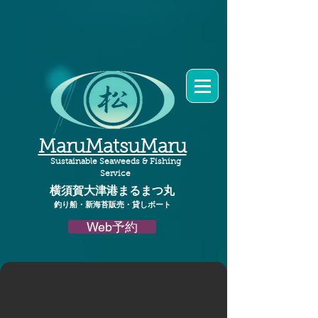
MaruMatsuMaru
Sustainable Seaweeds & Fishing
Service
横須賀大津港
まるまつ丸​
釣り船・新海苔販売・貸しボート
Web予約