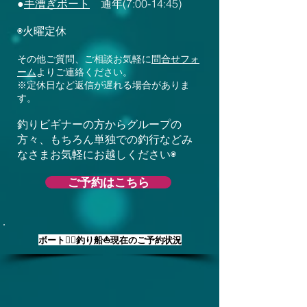
●
手漕ぎボート
通年(7:00-14:45)
◉火曜定休
​その他ご質問、ご相談お気軽に
問合せフォ
ーム
よりご連絡ください。
※定休日など返信が遅れる場合がありま
す。
釣りビギナーの方からグループの
方々、もちろん単独での釣行などみ
なさまお気軽にお越しください◉
ご予約はこちら
​ボート🚣‍♀️釣り船⛵現在のご予約状況