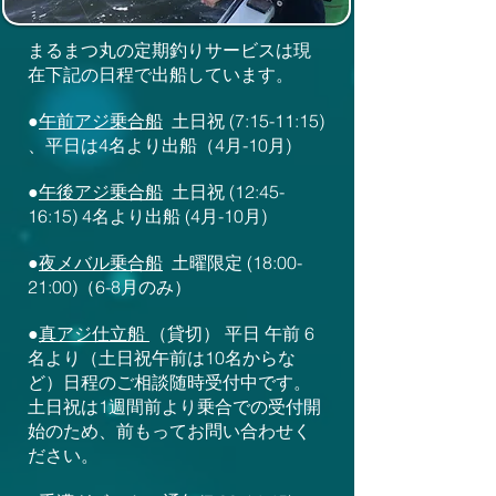
まるまつ丸の定期釣りサービスは現
在下記の日程で出船しています。
●
午前アジ乗合船
土日祝 (7:15-11:15)
、平日は4名より出船（4月-10月)
●
午後ア
ジ乗合船
土日祝 (12:45-
16:15) 4名より出船 (4月-10月)
●
夜メバル乗合船
土曜限定 (18:00-
21:00)（6-8月のみ）
●
真アジ
仕立船
（貸切） 平日 午前 6
名より（土日祝午前は10名からな
ど）日程のご相談随時受付中です。
​土日祝は1週間前より乗合での受付開
始のため、前もってお問い合わせく
ださい。