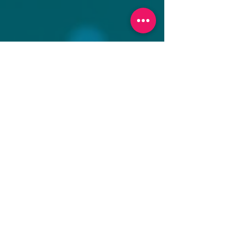
お問合せ状況は更新時点での目安です。行き違いで状
況変動いたします。
​乗合船は予約フォームよりお問い合わせ下さい
​。
​一般のご料金
午前乗合船 7000円
貸しボート4500円
​貸し竿1000円
​（電動・手巻き）
女性・中学生
割引
女性と中学生の方は午前乗合船1000円