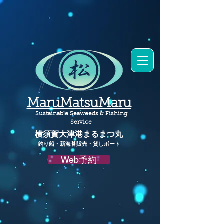
MaruMatsuMaru
Sustainable Seaweeds & Fishing
Service
横須賀大津港
まるまつ丸​
釣り船・新海苔販売・貸しボート
Web予約