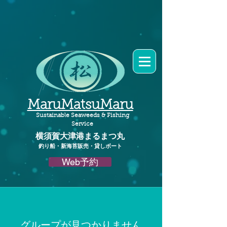
MaruMatsuMaru
Sustainable Seaweeds & Fishing
Service
横須賀大津港
まるまつ丸​
釣り船・新海苔販売・貸しボート
Web予約
グループが見つかりません