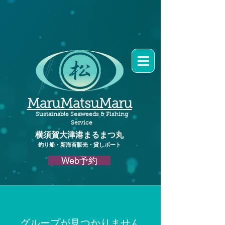
MaruMatsuMaru
Sustainable Seaweeds & Fishing
Service
横須賀大津港
まるまつ丸​
釣り船・新海苔販売・貸しボート
Web予約
グループが見つかりません