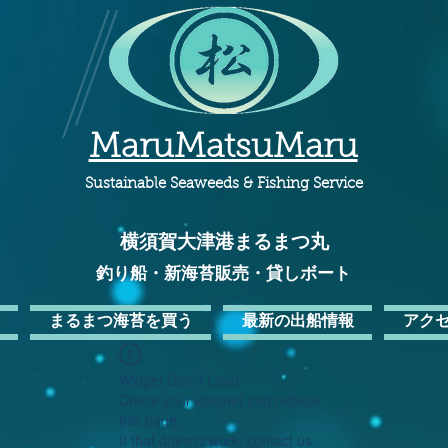
MaruMatsuMaru
Sustainable Seaweeds & Fishing Service
横須賀大津港
まるまつ丸​
釣り船・新海苔販売・貸しボート
まるまつ海苔を買う
最新の出船情報
アク
Widget Didn’t Load
Check your internet and refresh
this page.
If that doesn’t work, contact us.