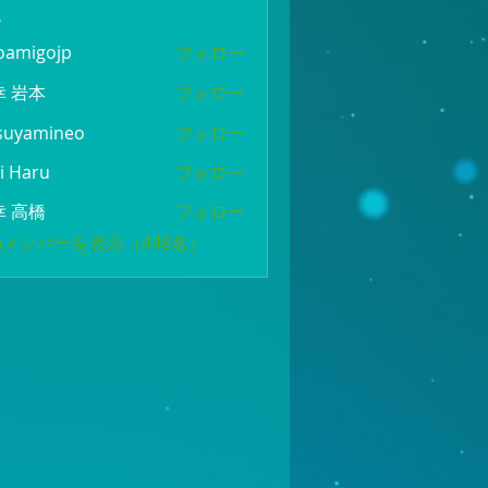
ー
oamigojp
フォロー
gojp
幸 岩本
フォロー
suyamineo
フォロー
mineo
i Haru
フォロー
幸 高橋
フォロー
メンバーを表示（448名）