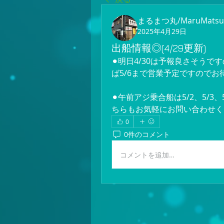
まるまつ丸/MaruMatsu
2025年4月29日
出船情報◎(4/29更新)
⚫︎明日4/30は予報良さそう
ば5/6まで営業予定ですのでお
⚫︎午前アジ乗合船は5/2、5/
ちらもお気軽にお問い合わせく
0
0件のコメント
コメントを追加…