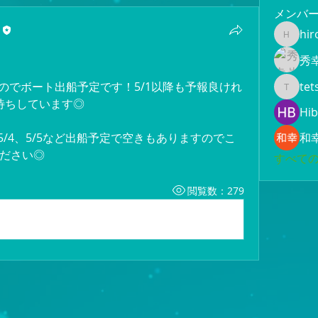
メンバ
hir
hiroami
秀
ですのでボート出船予定です！5/1以降も予報良けれ
tet
tetsuya
待ちしています◎
Hib
3、5/4、5/5など出船予定で空きもありますのでこ
和
ださい◎
すべての
閲覧数：279