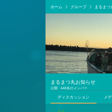
ホーム
グループ
まるまつ
まるまつ丸お知らせ
公開
·
448名のメンバー
ディスカッション
メデ
戻る