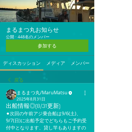
まるまつ丸お知らせ
公開
·
448名のメンバー
参加する
ディスカッション
メディア
メンバー
戻る
まるまつ丸/MaruMatsu
2025年8月31日
出船情報◎(8/31更新)
⚫︎次回の午前アジ乗合船は9/6(土)、
9/7(日)に出船予定でどちらもご予約受
付中となります、貸し竿もありますの