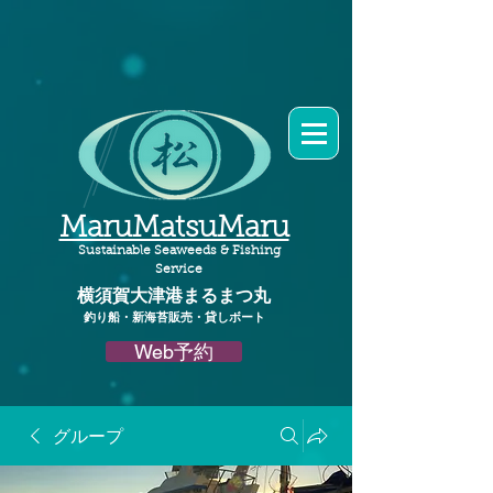
MaruMatsuMaru
Sustainable Seaweeds & Fishing
Service
横須賀大津港
まるまつ丸​
釣り船・新海苔販売・貸しボート
Web予約
グループ