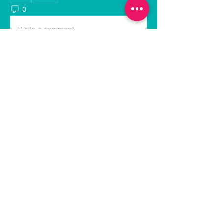
0
104
Write a comment...
グループについて
最新の出船情報に関する投稿です。
メンバー
hiroamigojp
フォロー
hiroamigojp
秀幸 岩本
フォロー
tetsuyamineo
フォロー
tetsuyamineo
Hibi Haru
フォロー
和幸 高橋
フォロー