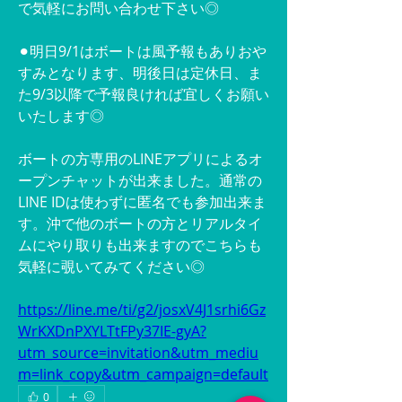
で気軽にお問い合わせ下さい◎
⚫︎明日9/1はボートは風予報もありおや
すみとなります、明後日は定休日、ま
た9/3以降で予報良ければ宜しくお願い
いたします◎
ボートの方専用のLINEアプリによるオ
ープンチャットが出来ました。通常の
LINE IDは使わずに匿名でも参加出来ま
す。沖で他のボートの方とリアルタイ
ムにやり取りも出来ますのでこちらも
気軽に覗いてみてください◎
https://line.me/ti/g2/josxV4J1srhi6Gz
WrKXDnPXYLTtFPy37IE-gyA?
utm_source=invitation&utm_mediu
m=link_copy&utm_campaign=default
0