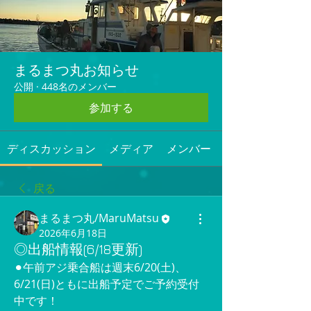
まるまつ丸お知らせ
公開
·
448名のメンバー
参加する
ディスカッション
メディア
メンバー
戻る
まるまつ丸/MaruMatsu
2026年6月18日
◎出船情報(6/18更新)
⚫︎午前アジ乗合船は週末6/20(土)、
6/21(日)ともに出船予定でご予約受付
中です！