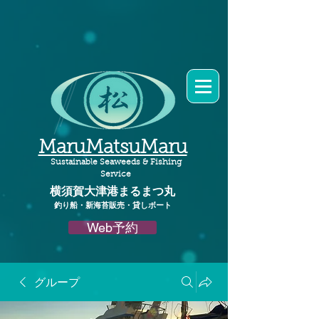
MaruMatsuMaru
Sustainable Seaweeds & Fishing
Service
横須賀大津港
まるまつ丸​
釣り船・新海苔販売・貸しボート
Web予約
グループ