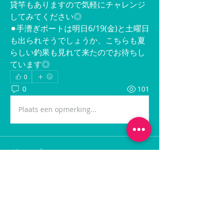
貸竿もありますので気軽にチャレンジ
してみてください◎
⚫︎手漕ぎボートは明日6/19(金)と土曜日
も出られそうでしょうか、こちらも夏
らしい釣果も見れて来たのでお待ちし
ています◎
0
0
101
Plaats een opmerking...
グループについて
最新の出船情報に関する投稿です。
メンバー
hiroamigojp
フォロー
hiroamigojp