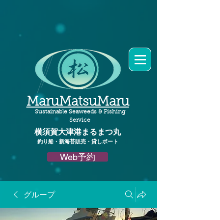
MaruMatsuMaru
Sustainable Seaweeds & Fishing
Service
横須賀大津港
まるまつ丸​
釣り船・新海苔販売・貸しボート
Web予約
グループ