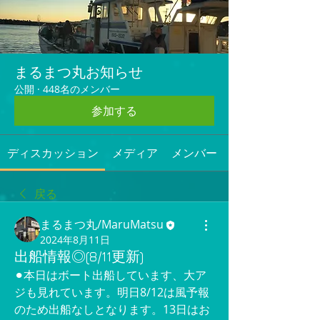
まるまつ丸お知らせ
公開
·
448名のメンバー
参加する
ディスカッション
メディア
メンバー
戻る
まるまつ丸/MaruMatsu
2024年8月11日
出船情報◎(8/11更新)
⚫︎本日はボート出船しています、大ア
ジも見れています。明日8/12は風予報
のため出船なしとなります。13日はお