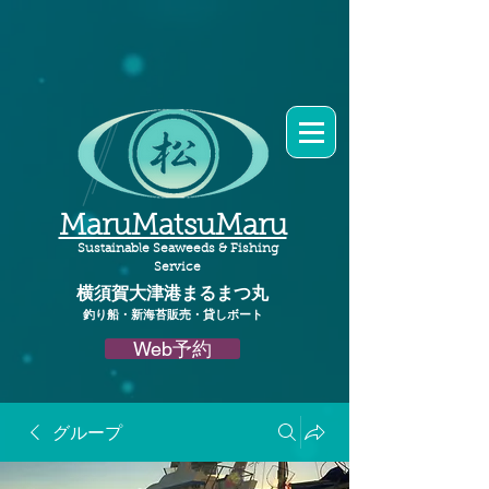
MaruMatsuMaru
Sustainable Seaweeds & Fishing
Service
横須賀大津港
まるまつ丸​
釣り船・新海苔販売・貸しボート
Web予約
グループ