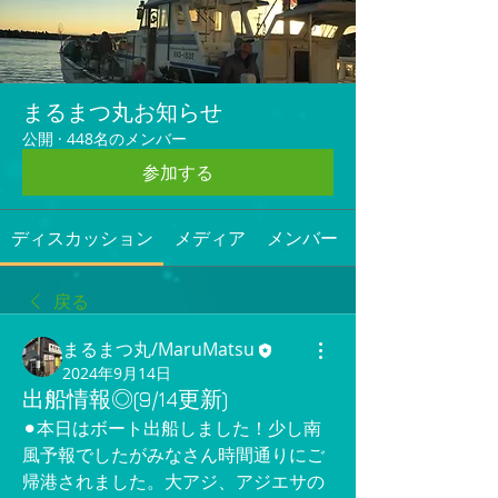
まるまつ丸お知らせ
公開
·
448名のメンバー
参加する
ディスカッション
メディア
メンバー
戻る
まるまつ丸/MaruMatsu
2024年9月14日
出船情報◎(9/14更新)
⚫︎本日はボート出船しました！少し南
風予報でしたがみなさん時間通りにご
帰港されました。大アジ、アジエサの