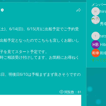
メンバ
hir
hiroami
秀
土)、6/14(日)、6/15(月)に出船予定でご予約受
tet
tetsuya
出船予定となったのでこちらも宜しくお願いし
Hib
子を見てスタート予定です。
和
時ご相談受け付けしてます、お気軽にお尋ねく
すべての
定休日、明後日6/10は予報まずまず良さそうですの
閲覧数：81