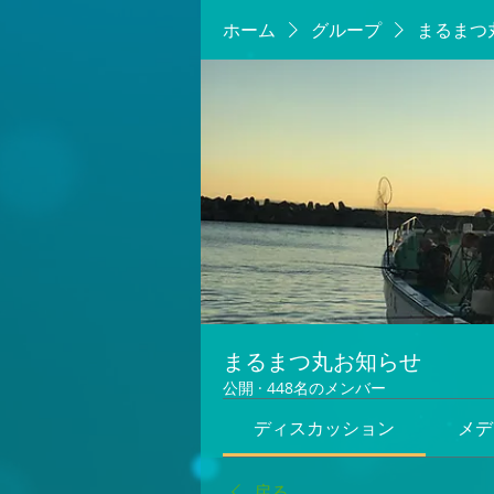
ホーム
グループ
まるまつ
まるまつ丸お知らせ
公開
·
448名のメンバー
ディスカッション
メデ
戻る