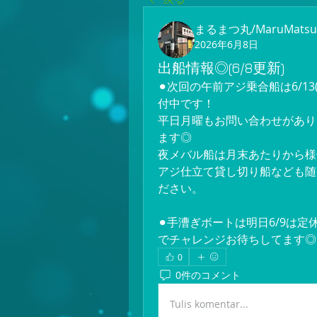
まるまつ丸/MaruMatsu
2026年6月8日
出船情報◎(6/8更新)
⚫︎次回の午前アジ乗合船は6/13(
付中です！
平日月曜もお問い合わせがあり
ます◎
夜メバル船は月末あたりから様
アジ仕立て貸し切り船なども随
ださい。
⚫︎手漕ぎボートは明日6/9は
でチャレンジお待ちしてます◎
0
0件のコメント
Tulis komentar...