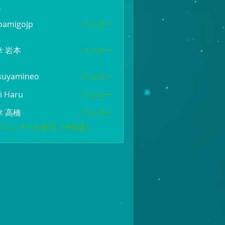
ー
oamigojp
フォロー
gojp
幸 岩本
フォロー
suyamineo
フォロー
mineo
i Haru
フォロー
幸 高橋
フォロー
メンバーを表示（448名）