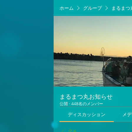
ホーム
グループ
まるまつ
まるまつ丸お知らせ
公開
·
448名のメンバー
ディスカッション
メデ
戻る