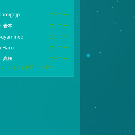
ー
oamigojp
フォロー
gojp
幸 岩本
フォロー
suyamineo
フォロー
mineo
i Haru
フォロー
幸 高橋
フォロー
メンバーを表示（448名）