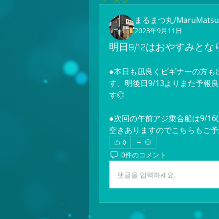
まるまつ丸/MaruMatsu
2023年9月11日
明日9/12はおやすみとな
●本日も凪良くビギナーの方も出
す、明後日9/13よりまた予
す◎
●次回の午前アジ乗合船は9/16(土
空きありますのでこちらもご予
0
0件のコメント
댓글을 입력하세요.