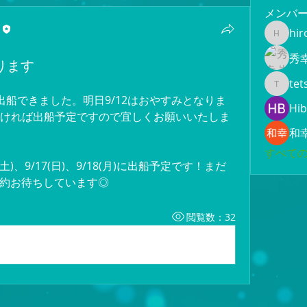
メンバ
hir
hiroami
秀
ります
tet
tetsuya
船できました。明日9/12はおやすみとなりま
Hib
報良ければ出船予定ですので宜しくお願いいたしま
和
すべての
)、9/17(日)、9/18(月)に出船予定です！まだ
約お待ちしています◎
閲覧数：32