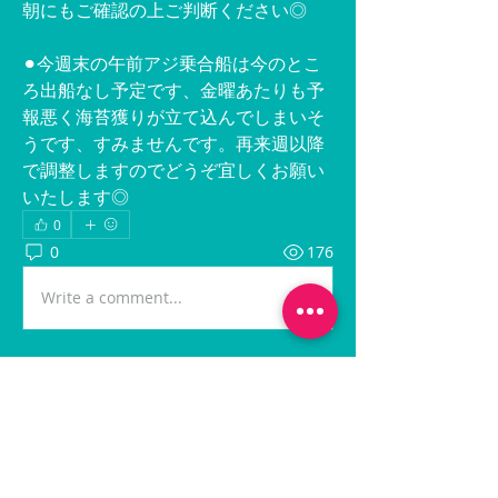
朝にもご確認の上ご判断ください◎
⚫︎今週末の午前アジ乗合船は今のとこ
ろ出船なし予定です、金曜あたりも予
報悪く海苔獲りが立て込んでしまいそ
うです、すみませんです。再来週以降
で調整しますのでどうぞ宜しくお願い
いたします◎
0
0
176
Write a comment...
グループについて
最新の出船情報に関する投稿です。
メンバー