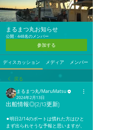
まるまつ丸お知らせ
公開
·
448名のメンバー
参加する
ディスカッション
メディア
メンバー
戻る
まるまつ丸/MaruMatsu
2024年2月13日
出船情報◎(2/13更新)
⚫︎明日2/14のボートは慣れた方はひと
まず出られそうな予報と思いますが、