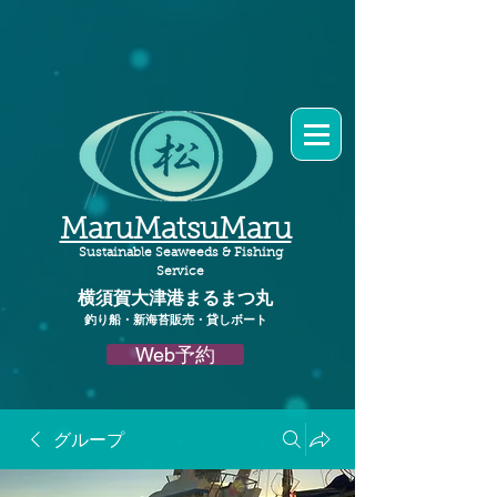
MaruMatsuMaru
Sustainable Seaweeds & Fishing
Service
横須賀大津港
まるまつ丸​
釣り船・新海苔販売・貸しボート
Web予約
グループ