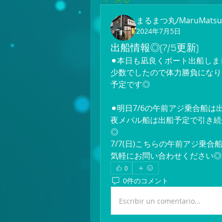
まるまつ丸/MaruMatsu
2024年7月5日
出船情報◎(7/5更新)
⚫︎本日も凪良くボート出船しま
少数でしたので体力勝負になり
予定です◎
⚫︎明日7/6の午前アジ乗合船
夜メバル船は出船予定で引き続
◎
7/7(日)こちらの午前アジ乗
気軽にお問い合わせください◎
0
0件のコメント
Escribir un comentario...