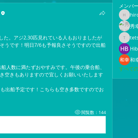
メンバ
hir
hiroami
秀
した。アジ2.30匹見れている人もおりましたが
tet
tetsuya
そうです！明日7/6も予報良さそうですので出船
Hib
和
は出船人数に満たずおやすみです。午後の乗合船、
すべての
き空きもありますので宜しくお願いいたします
合船も出船予定です！こちらも空き多数ですのでお
閲覧数：144