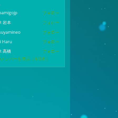
ー
oamigojp
フォロー
gojp
幸 岩本
フォロー
suyamineo
フォロー
mineo
i Haru
フォロー
幸 高橋
フォロー
メンバーを表示（448名）