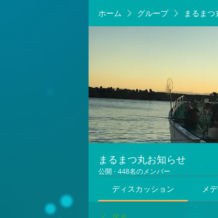
ホーム
グループ
まるまつ
まるまつ丸お知らせ
公開
·
448名のメンバー
ディスカッション
メデ
戻る