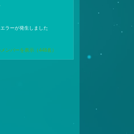
ー
エラーが発生しました
メンバーを表示（448名）