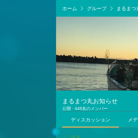
ホーム
グループ
まるまつ
まるまつ丸お知らせ
公開
·
448名のメンバー
ディスカッション
メデ
戻る