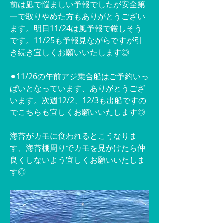
前は凪で悩ましい予報でしたが安全第
一で取りやめた方もありがとうござい
ます。明日11/24は風予報で厳しそう
です。11/25も予報見ながらですが引
き続き宜しくお願いいたします◎
⚫︎11/26の午前アジ乗合船はご予約いっ
ぱいとなっています、ありがとうござ
います。次週12/2、12/3も出船ですの
でこちらも宜しくお願いいたします◎
海苔がカモに食われるとこうなりま
す、海苔棚周りでカモを見かけたら仲
良くしないよう宜しくお願いいたしま
す◎