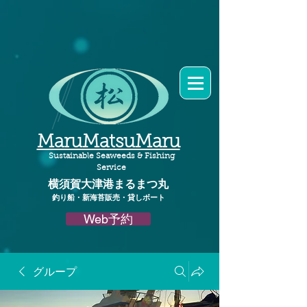
MaruMatsuMaru
Sustainable Seaweeds & Fishing
Service
横須賀大津港
まるまつ丸​
釣り船・新海苔販売・貸しボート
Web予約
グループ