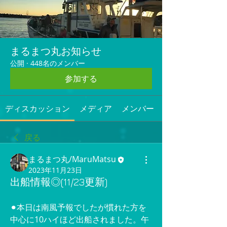
まるまつ丸お知らせ
公開
·
448名のメンバー
参加する
ディスカッション
メディア
メンバー
戻る
まるまつ丸/MaruMatsu
2023年11月23日
出船情報◎(11/23更新)
⚫︎本日は南風予報でしたが慣れた方を
中心に10ハイほど出船されました。午