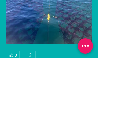
0
0
113
Write a comment...
グループについて
最新の出船情報に関する投稿です。
メンバー
hiroamigojp
フォロー