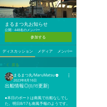
まるまつ丸お知らせ
公開
·
448名のメンバー
参加する
ディスカッション
メディア
メンバー
戻る
まるまつ丸/MaruMatsu
2023年8月16日
出船情報◎(8/16更新)
●本日のボートは南風で出船なしでし
た。明日8/17も南風予報のようです。