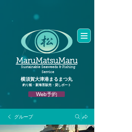
MaruMatsuMaru
Sustainable Seaweeds & Fishing
Service
横須賀大津港
まるまつ丸​
釣り船・新海苔販売・貸しボート
Web予約
グループ