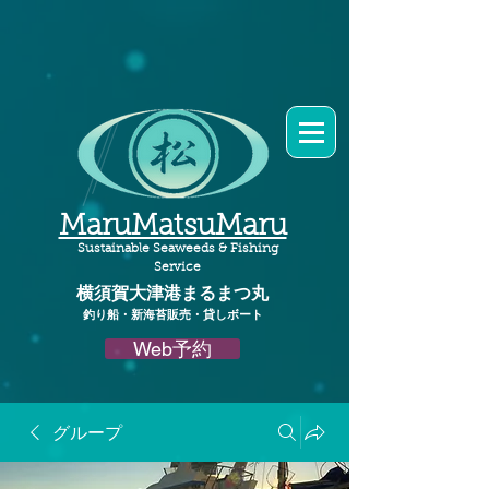
MaruMatsuMaru
Sustainable Seaweeds & Fishing
Service
横須賀大津港
まるまつ丸​
釣り船・新海苔販売・貸しボート
Web予約
グループ