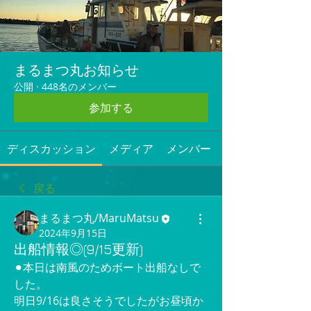
まるまつ丸お知らせ
公開
·
448名のメンバー
参加する
ディスカッション
メディア
メンバー
戻る
まるまつ丸/MaruMatsu
2024年9月15日
出船情報◎(9/15更新)
⚫︎本日は南風のためボート出船なしで
した。
明日9/16は良さそうでしたがお昼頃か