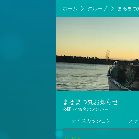
ホーム
グループ
まるまつ
まるまつ丸お知らせ
公開
·
448名のメンバー
ディスカッション
メデ
戻る