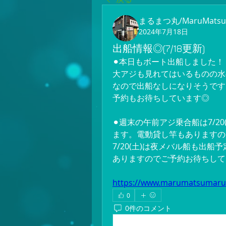
まるまつ丸/MaruMatsu
2024年7月18日
出船情報◎(7/18更新)
⚫︎本日もボート出船しました！
大アジも見れてはいるものの水
なので出船なしになりそうです
予約もお待ちしています◎
⚫︎週末の午前アジ乗合船は7/20
ます。電動貸し竿もありますの
7/20(土)は夜メバル船も出
ありますのでご予約お待ちして
https://www.marumatsumar
0
0件のコメント