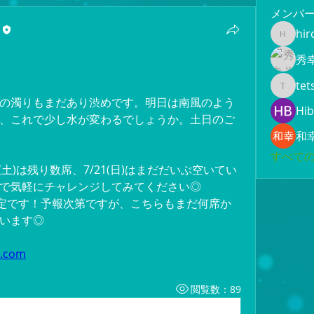
メンバ
hir
hiroami
秀
tet
tetsuya
の濁りもまだあり渋めです。明日は南風のよう
Hib
、これで少し水が変わるでしょうか。土日のご
和
すべての
(土)は残り数席、7/21(日)はまだだいぶ空いてい
で気軽にチャレンジしてみてください◎
船予定です！予報次第ですが、こちらもまだ何席か
います◎
u.com
閲覧数：89