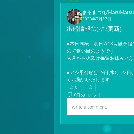
まるまつ丸/MaruMatsu
2023年7月17日
出船情報◎(7/17更新)
●本日同様、明日7/18も凪予
ので狙い目のようです。
来月から火曜は毎週お休みとな
●アジ乗合船は19日(水)、22
くお願いいたします！
0
0件のコメント
Write a comment...