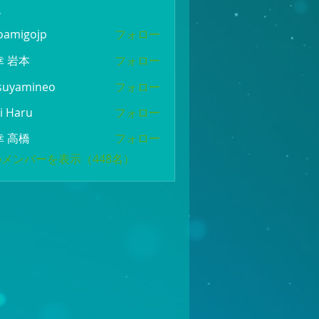
ー
oamigojp
フォロー
gojp
幸 岩本
フォロー
suyamineo
フォロー
mineo
i Haru
フォロー
幸 高橋
フォロー
メンバーを表示（448名）