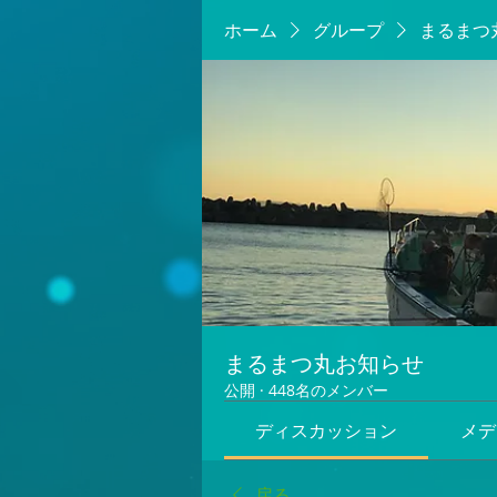
ホーム
グループ
まるまつ
まるまつ丸お知らせ
公開
·
448名のメンバー
ディスカッション
メデ
戻る