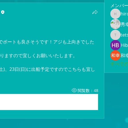
メンバ
hir
hiroami
秀
tet
tetsuya
報でボートも良さそうです！アジも上向きでした
Hib
りますので宜しくお願いいたします。
和
すべての
日(土)、23日(日)に出船予定ですのでこちらも宜し
閲覧数：48