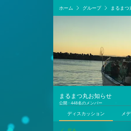
ホーム
グループ
まるまつ
まるまつ丸お知らせ
公開
·
448名のメンバー
ディスカッション
メデ
戻る