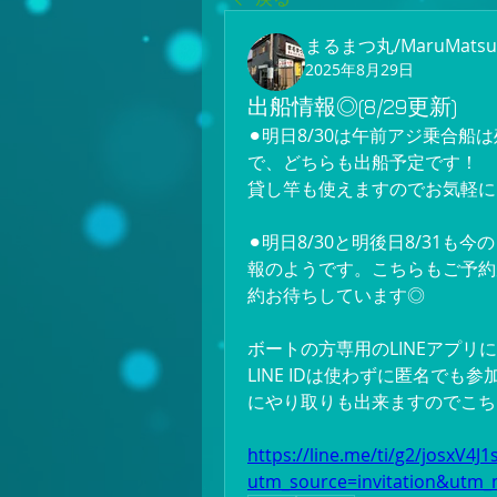
まるまつ丸/MaruMatsu
2025年8月29日
出船情報◎(8/29更新)
⚫︎明日8/30は午前アジ乗合
で、どちらも出船予定です！
貸し竿も使えますのでお気軽に
⚫︎明日8/30と明後日8/31
報のようです。こちらもご予約
約お待ちしています◎
ボートの方専用のLINEアプ
LINE IDは使わずに匿名で
にやり取りも出来ますのでこち
https://line.me/ti/g2/josxV4
utm_source=invitation&utm