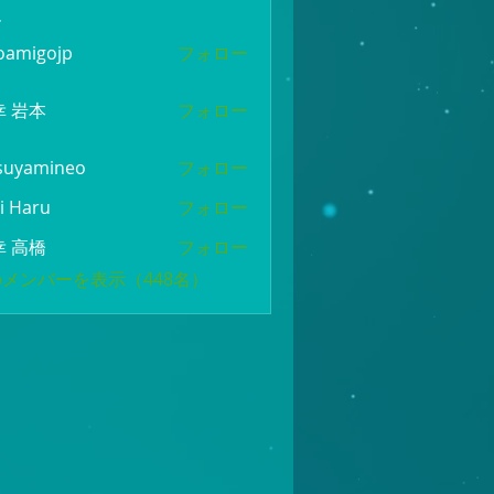
ー
oamigojp
フォロー
gojp
幸 岩本
フォロー
suyamineo
フォロー
mineo
i Haru
フォロー
幸 高橋
フォロー
メンバーを表示（448名）