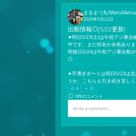
まるまつ丸/MaruMatsu
2026年5月22日
出船情報◎(5/22更新)
⚫︎明日5/23(土)は午前ア
中です。まだ何名か余裕ありま
明後日5/24は午前アジ乗合
◎
⚫︎手漕ぎボートは明日5/23は
うか。こちらも引き続き宜しく
0
0件のコメント
Write a comment...