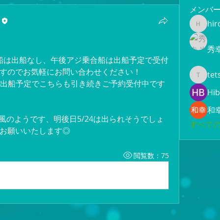
メンバ
hir
hiroami
秀
ジ乗合船は出船なし、午後アジ乗合船は出船予定で受付
すのでお気軽にお問い合わせください！
tet
tetsuya
船が出船予定でこちらも引き続きご予約受付中です
Hib
和
北風のようです、明後日5/24は出られそうでしょ
すべての
お願いいたします◎
閲覧数：75