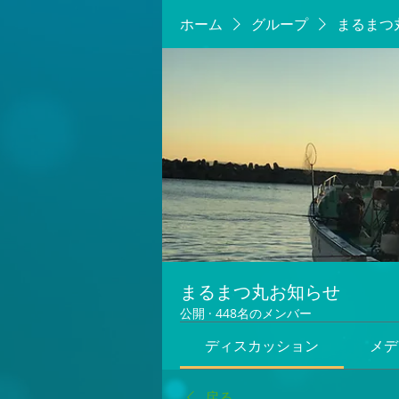
ホーム
グループ
まるまつ
まるまつ丸お知らせ
公開
·
448名のメンバー
ディスカッション
メデ
戻る