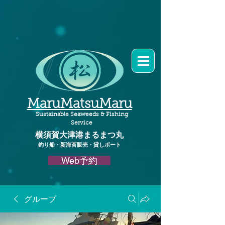
MaruMatsuMaru
Sustainable Seaweeds & Fishing
Service
横須賀大津港
まるまつ丸​
釣り船・新海苔販売・貸しボート
Web予約
グループ