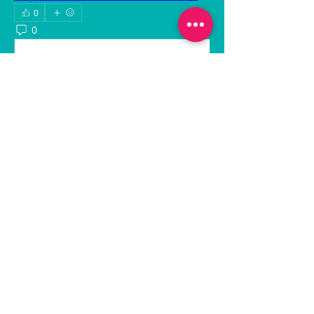
0
0
62
Write a comment...
グループについて
最新の出船情報に関する投稿です。
メンバー
hiroamigojp
フォロー
hiroamigojp
秀幸 岩本
フォロー
tetsuyamineo
フォロー
tetsuyamineo
Hibi Haru
フォロー