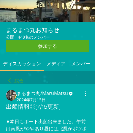
まるまつ丸お知らせ
公開
·
448名のメンバー
参加する
ディスカッション
メディア
メンバー
戻る
まるまつ丸/MaruMatsu
2024年7月15日
出船情報◎(7/15更新)
⚫︎本日もボート出船出来ました。午前
は南風がややあり昼には北風がポツポ