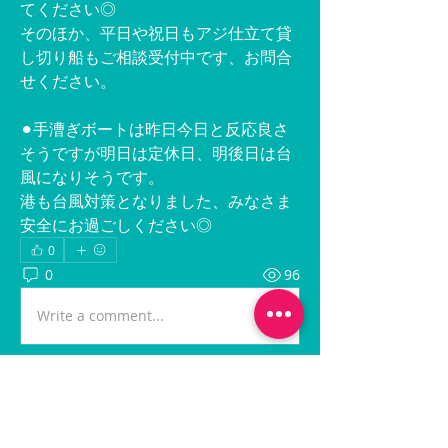
てください◎
そのほか、平日や祝日もアジ仕立て貸
し切り船もご相談受付中です、お問合
せください。
⚫︎手漕ぎボートは昨日今日と反応良さ
そうですが明日は定休日、明後日は台
風になりそうです。
港も台風対策となりました、みなさま
安全にお過ごしください◎
0
0
96
Write a comment...
グループについて
最新の出船情報に関する投稿です。