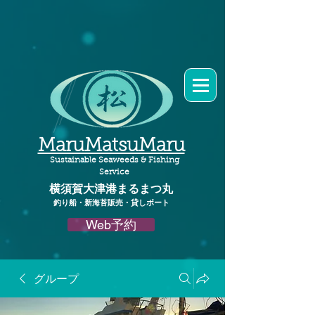
MaruMatsuMaru
Sustainable Seaweeds & Fishing
Service
横須賀大津港
まるまつ丸​
釣り船・新海苔販売・貸しボート
Web予約
グループ