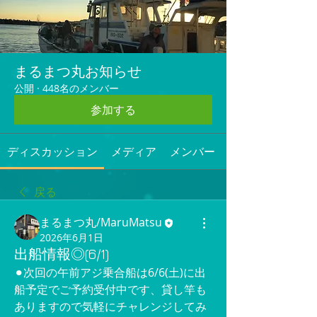
まるまつ丸お知らせ
公開
·
448名のメンバー
参加する
ディスカッション
メディア
メンバー
戻る
まるまつ丸/MaruMatsu
2026年6月1日
出船情報◎(6/1)
⚫︎次回の午前アジ乗合船は6/6(土)に出
船予定でご予約受付中です、貸し竿も
ありますので気軽にチャレンジしてみ