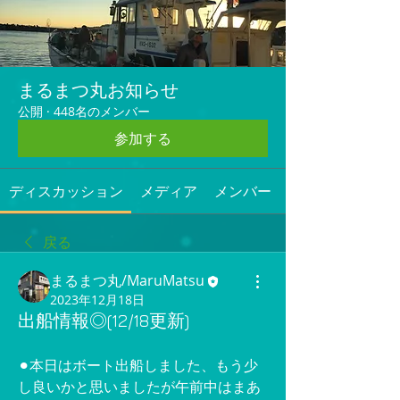
まるまつ丸お知らせ
公開
·
448名のメンバー
参加する
ディスカッション
メディア
メンバー
戻る
まるまつ丸/MaruMatsu
2023年12月18日
出船情報◎(12/18更新)
⚫︎本日はボート出船しました、もう少
し良いかと思いましたが午前中はまあ