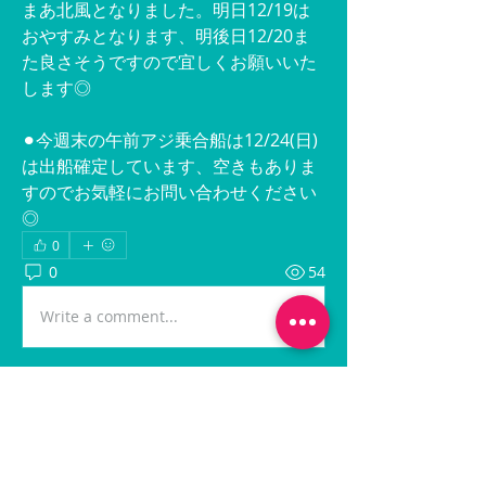
まあ北風となりました。明日12/19は
おやすみとなります、明後日12/20ま
た良さそうですので宜しくお願いいた
します◎
⚫︎今週末の午前アジ乗合船は12/24(日)
は出船確定しています、空きもありま
すのでお気軽にお問い合わせください
◎
0
0
54
Write a comment...
グループについて
最新の出船情報に関する投稿です。