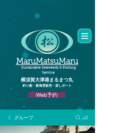
MaruMatsuMaru
Sustainable Seaweeds & Fishing
Service
横須賀大津港
まるまつ丸​
釣り船・新海苔販売・貸しボート
Web予約
グループ