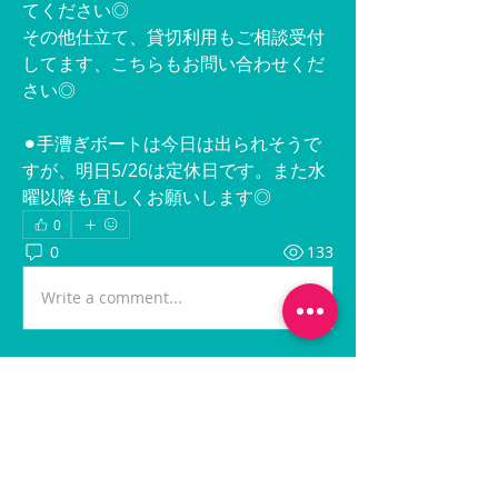
てください◎
その他仕立て、貸切利用もご相談受付
してます、こちらもお問い合わせくだ
さい◎
⚫︎手漕ぎボートは今日は出られそうで
すが、明日5/26は定休日です。また水
曜以降も宜しくお願いします◎
0
0
133
Write a comment...
グループについて
最新の出船情報に関する投稿です。
メンバー