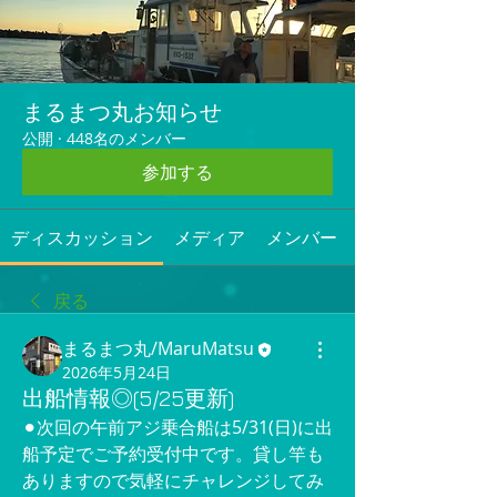
まるまつ丸お知らせ
公開
·
448名のメンバー
参加する
ディスカッション
メディア
メンバー
戻る
まるまつ丸/MaruMatsu
2026年5月24日
出船情報◎(5/25更新)
⚫︎次回の午前アジ乗合船は5/31(日)に出
船予定でご予約受付中です。貸し竿も
ありますので気軽にチャレンジしてみ