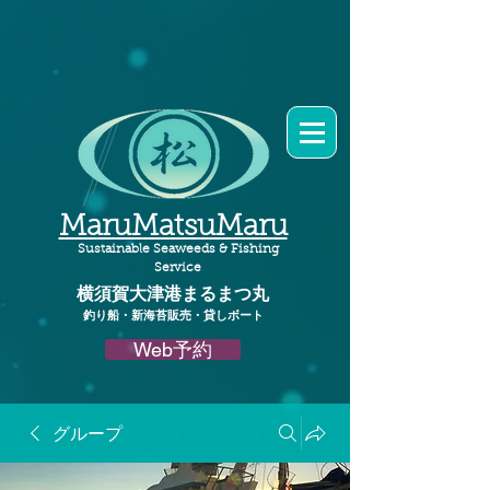
MaruMatsuMaru
Sustainable Seaweeds & Fishing
Service
横須賀大津港
まるまつ丸​
釣り船・新海苔販売・貸しボート
Web予約
グループ