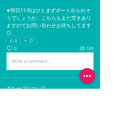
⚫︎明日11/8はひとまずボート出られそ
うでしょうか、こちらもまだ空きあり
ますのでお問い合わせお待ちしてます
◎
0
0
163
Write a comment...
グループについて
最新の出船情報に関する投稿です。
メンバー
hiroamigojp
フォロー
hiroamigojp
秀幸 岩本
フォロー