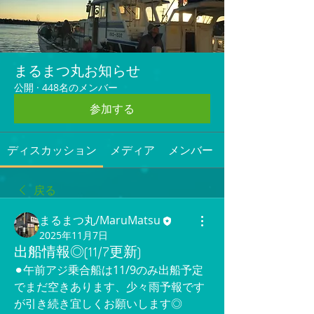
まるまつ丸お知らせ
公開
·
448名のメンバー
参加する
ディスカッション
メディア
メンバー
戻る
まるまつ丸/MaruMatsu
2025年11月7日
出船情報◎(11/7更新)
⚫︎午前アジ乗合船は11/9のみ出船予定
でまだ空きあります、少々雨予報です
が引き続き宜しくお願いします◎