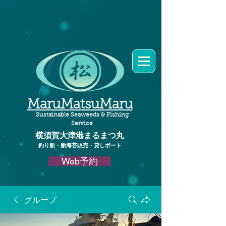
MaruMatsuMaru
Sustainable Seaweeds & Fishing
Service
横須賀大津港
まるまつ丸​
釣り船・新海苔販売・貸しボート
Web予約
グループ