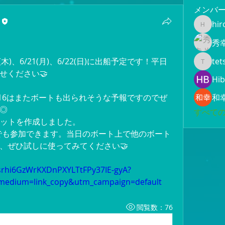
メンバ
hir
hiroami
秀
木)、6/21(月)、6/22(日)に出船予定です！平日
tet
tetsuya
せください🤝
Hib
/16はまたボートも出られそうな予報ですのでぜ
和
◎
すべての
ャットを作成しました。
匿名でも参加できます。当日のボート上で他のボート
、ぜひ試しに使ってみてください🤝
J1srhi6GzWrKXDnPXYLTtFPy37IE-gyA?
_medium=link_copy&utm_campaign=default
閲覧数：76