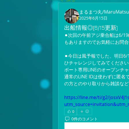
まるまつ丸/MaruMatsu
2025年6月15日
出船情報◎(6/15更新)
⚫︎次回の午前アジ乗合船は6/19(
もありますのでお気軽にお問合
⚫︎今日は風予報でした、明日6
ひチャレンジしてみてください
ボート専用LINEのオープンチ
通常のLINE IDは使わずに
の方とのやり取りから雑談など
https://line.me/ti/g2/josxV4
utm_source=invitation&utm
0
0件のコメント