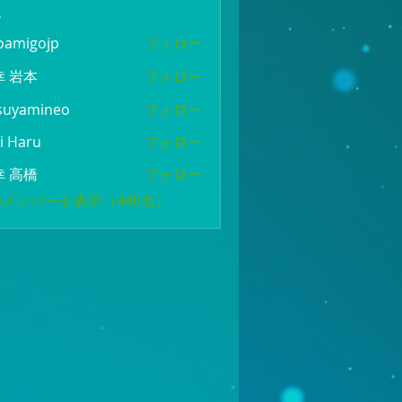
ー
oamigojp
フォロー
gojp
幸 岩本
フォロー
suyamineo
フォロー
mineo
i Haru
フォロー
幸 高橋
フォロー
メンバーを表示（448名）