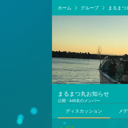
ホーム
グループ
まるまつ
まるまつ丸お知らせ
公開
·
448名のメンバー
ディスカッション
メデ
戻る