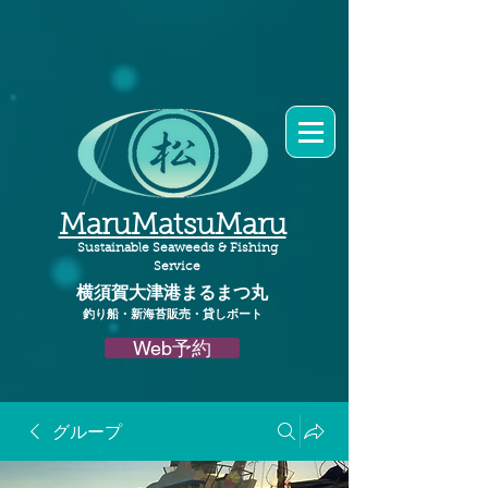
MaruMatsuMaru
Sustainable Seaweeds & Fishing
Service
横須賀大津港
まるまつ丸​
釣り船・新海苔販売・貸しボート
Web予約
グループ