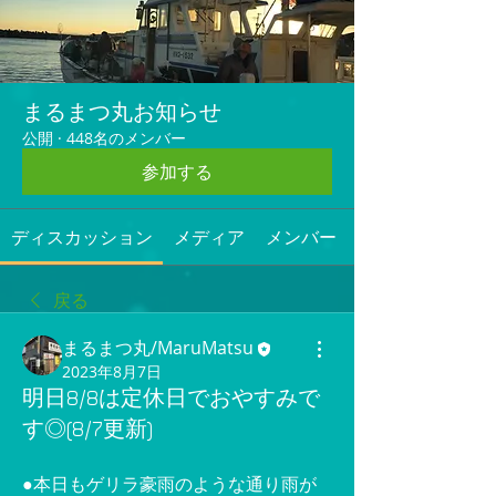
まるまつ丸お知らせ
公開
·
448名のメンバー
参加する
ディスカッション
メディア
メンバー
戻る
まるまつ丸/MaruMatsu
2023年8月7日
明日8/8は定休日でおやすみで
す◎(8/7更新)
●本日もゲリラ豪雨のような通り雨が