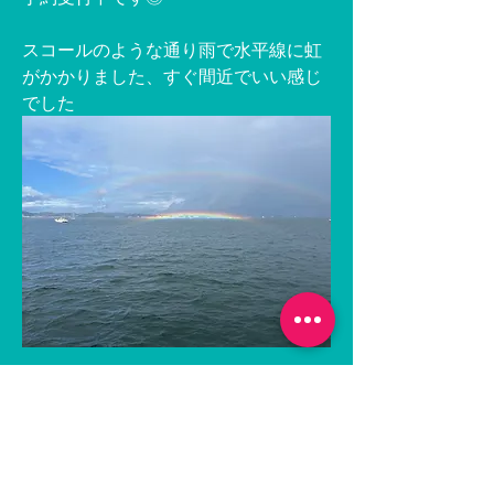
スコールのような通り雨で水平線に虹
がかかりました、すぐ間近でいい感じ
でした
0
0
68
コメントを追加…