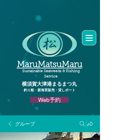
MaruMatsuMaru
Sustainable Seaweeds & Fishing
Service
横須賀大津港
まるまつ丸​
釣り船・新海苔販売・貸しボート
Web予約
グループ