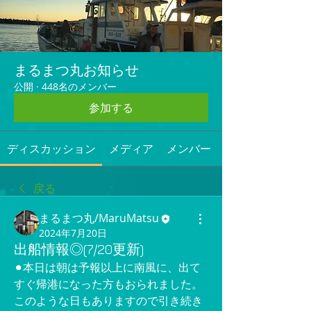
まるまつ丸お知らせ
公開
·
448名のメンバー
参加する
ディスカッション
メディア
メンバー
戻る
まるまつ丸/MaruMatsu
2024年7月20日
出船情報◎(7/20更新)
⚫︎本日は朝は予報以上に南風に、出て
すぐ帰港になった方もおられました。
このような日もありますので引き続き